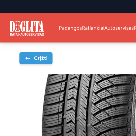
Padangos
Ratlankiai
Autoservisas
Grįžti