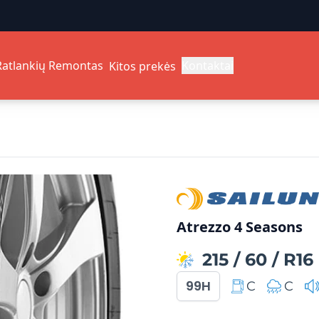
Ratlankių Remontas
Kontaktai
Kitos prekės
Atrezzo 4 Seasons
215
/
60
/
R16
99H
C
C