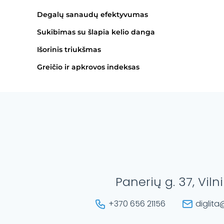
Degalų sanaudų efektyvumas
Sukibimas su šlapia kelio danga
Išorinis triukšmas
Greičio ir apkrovos indeksas
Panerių g. 37, Viln
+370 656 21156
diglita@