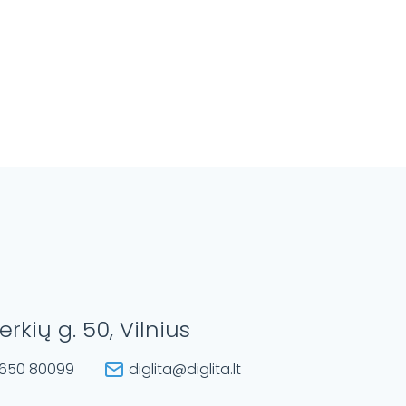
erkių g. 50, Vilnius
650 80099
diglita@diglita.lt