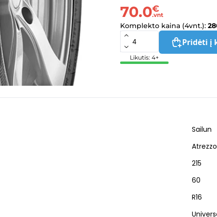
70.0
€
.vnt
Komplekto kaina (4vnt.):
28
Pridėti į 
Likutis: 4+
Sailun
Atrezz
215
60
R16
Universa