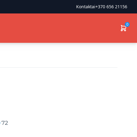
Kontaktai
+370 656 21156
0
72