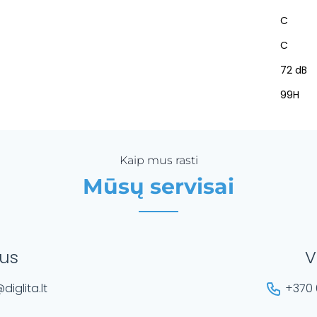
C
C
72 dB
99H
Kaip mus rasti
Mūsų servisai
ius
V
diglita.lt
+370 