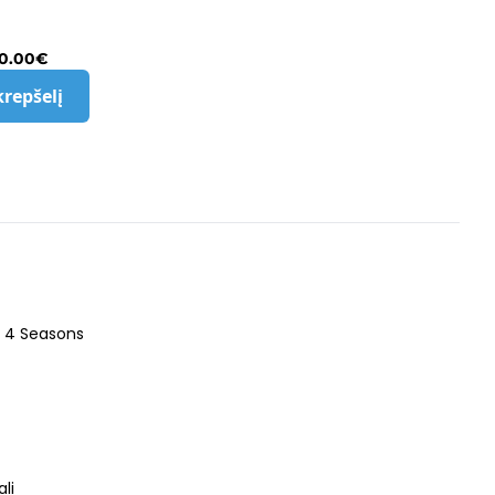
0.00
€
krepšelį
o 4 Seasons
li