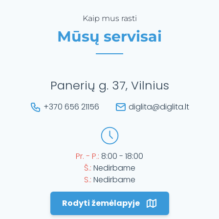
Kaip mus rasti
Mūsų servisai
Panerių g. 37, Vilnius
+370 656 21156
diglita@diglita.lt
Pr. - P.:
8:00 - 18:00
Š.:
Nedirbame
S.:
Nedirbame
Rodyti žemėlapyje