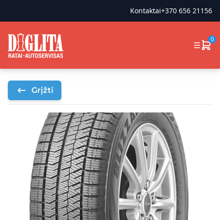
Kontaktai
+370 656 21156
0
☰
Grįžti