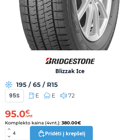
Blizzak Ice
195
/
65
/
R15
95S
E
E
72
95.0
€
.vnt
Komplekto kaina (4vnt.):
380.00
€
Pridėti į krepšelį