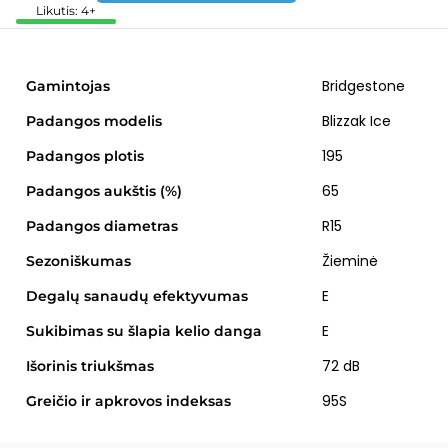
Likutis: 4+
Bridgestone
Gamintojas
Blizzak Ice
Padangos modelis
195
Padangos plotis
65
Padangos aukštis (%)
R15
Padangos diametras
Žieminė
Sezoniškumas
E
Degalų sanaudų efektyvumas
E
Sukibimas su šlapia kelio danga
72 dB
Išorinis triukšmas
95S
Greičio ir apkrovos indeksas