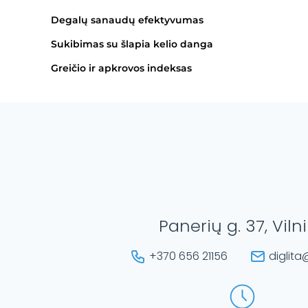
Degalų sanaudų efektyvumas
Sukibimas su šlapia kelio danga
Greičio ir apkrovos indeksas
Panerių g. 37, Viln
+370 656 21156
diglita@