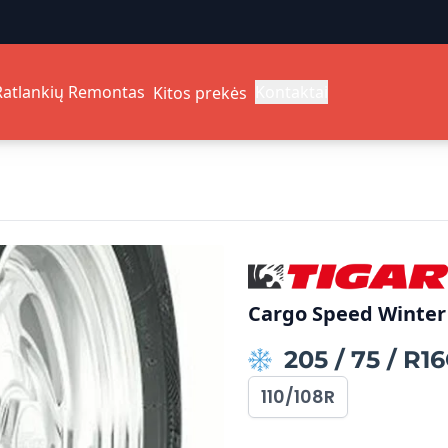
Ratlankių Remontas
Kontaktai
Kitos prekės
Cargo Speed Winter
205
/
75
/
R16
110/108R