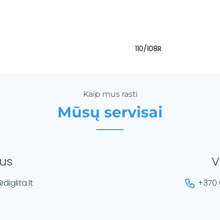
110/108R
Kaip mus rasti
Mūsų servisai
ius
V
diglita.lt
+370 