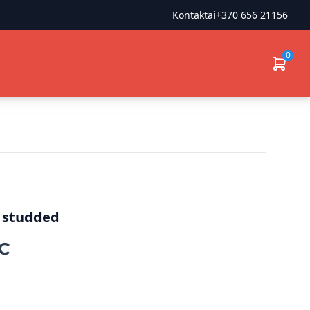
Kontaktai
+370 656 21156
0
 studded
C