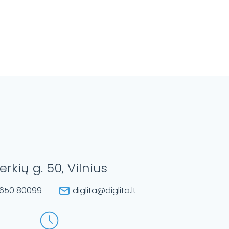
erkių g. 50, Vilnius
650 80099
diglita@diglita.lt