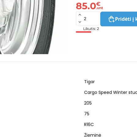
85.0
€
.vnt
Pridėti į 
Likutis: 2
Tigar
Cargo Speed Winter stu
205
75
R16C
Žieminė