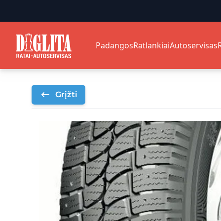
Padangos
Ratlankiai
Autoservisas
Grįžti