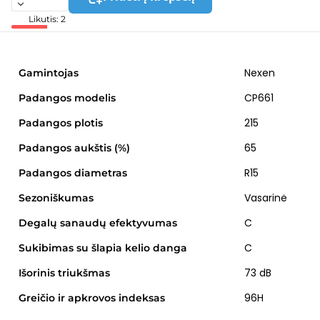
Likutis: 2
Nexen
Gamintojas
CP661
Padangos modelis
215
Padangos plotis
65
Padangos aukštis (%)
R15
Padangos diametras
Vasarinė
Sezoniškumas
C
Degalų sanaudų efektyvumas
C
Sukibimas su šlapia kelio danga
73 dB
Išorinis triukšmas
96H
Greičio ir apkrovos indeksas