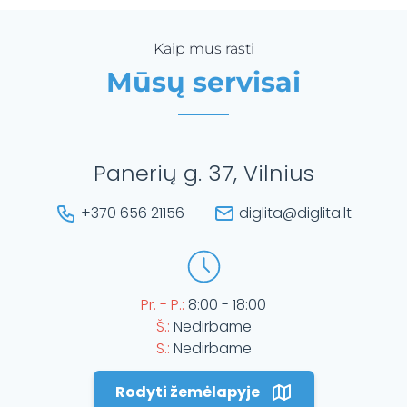
Kaip mus rasti
Mūsų servisai
Panerių g. 37, Vilnius
+370 656 21156
diglita@diglita.lt
Pr. - P.:
8:00 - 18:00
Š.:
Nedirbame
S.:
Nedirbame
Rodyti žemėlapyje