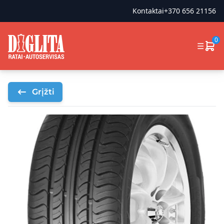
Kontaktai
+370 656 21156
0
☰
Grįžti