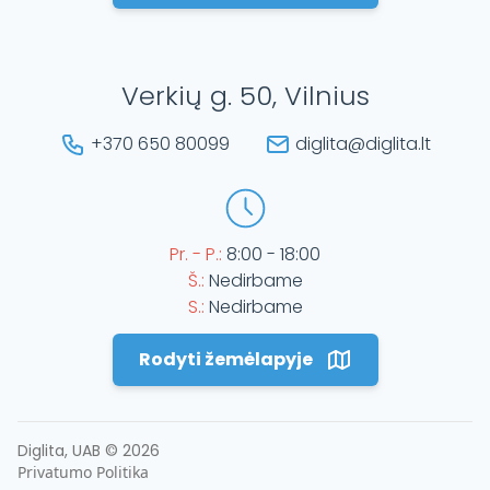
Verkių g. 50, Vilnius
+370 650 80099
diglita@diglita.lt
Pr. - P.:
8:00 - 18:00
Š.:
Nedirbame
S.:
Nedirbame
Rodyti žemėlapyje
Diglita, UAB ©
2026
Privatumo Politika