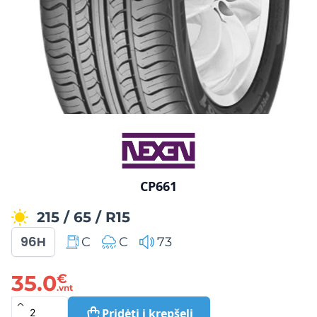
CP661
215
/
65
/
R15
96H
C
C
73
35.0
€
.vnt
Pridėti į krepšelį