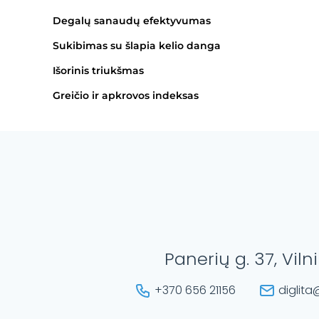
Degalų sanaudų efektyvumas
Sukibimas su šlapia kelio danga
Išorinis triukšmas
Greičio ir apkrovos indeksas
Panerių g. 37, Viln
+370 656 21156
diglita@