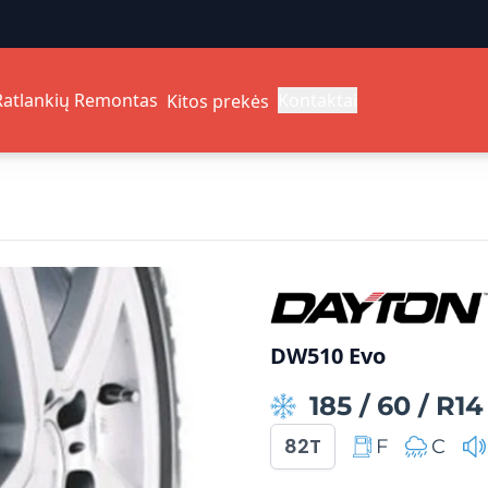
Ratlankių Remontas
Kontaktai
Kitos prekės
DW510 Evo
185
/
60
/
R14
82T
F
C