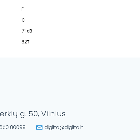
F
C
71 dB
82T
erkių g. 50, Vilnius
650 80099
diglita@diglita.lt