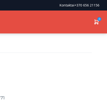
Kontaktai
+370 656 21156
0
71