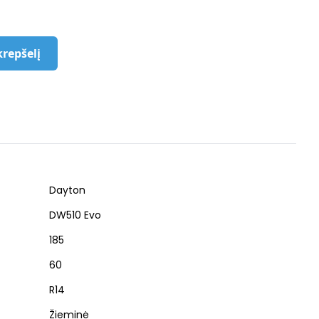
krepšelį
Dayton
DW510 Evo
185
60
R14
Žieminė