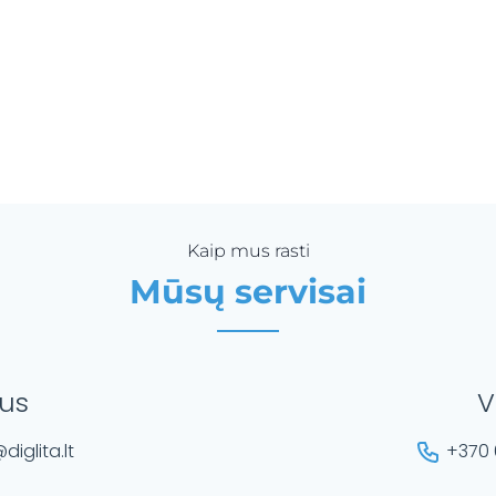
Kaip mus rasti
Mūsų servisai
ius
V
diglita.lt
+370 