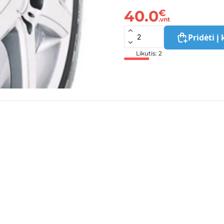
40.0
€
.vnt
Pridėti į 
Likutis: 2