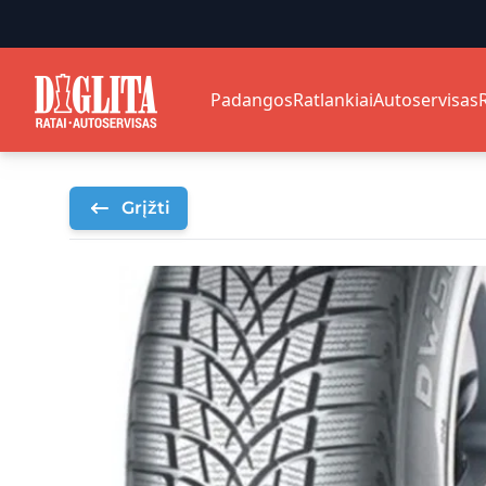
Padangos
Ratlankiai
Autoservisas
Grįžti