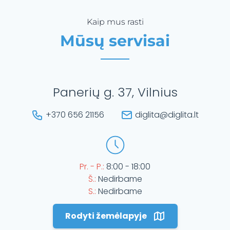
Kaip mus rasti
Mūsų servisai
Panerių g. 37, Vilnius
+370 656 21156
diglita@diglita.lt
Pr. - P.:
8:00 - 18:00
Š.:
Nedirbame
S.:
Nedirbame
Rodyti žemėlapyje