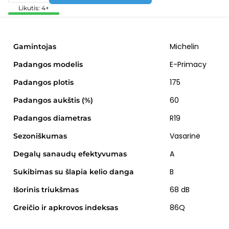
Likutis: 4+
Michelin
Gamintojas
E-Primacy
Padangos modelis
175
Padangos plotis
60
Padangos aukštis (%)
R19
Padangos diametras
Vasarinė
Sezoniškumas
A
Degalų sanaudų efektyvumas
B
Sukibimas su šlapia kelio danga
68 dB
Išorinis triukšmas
86Q
Greičio ir apkrovos indeksas