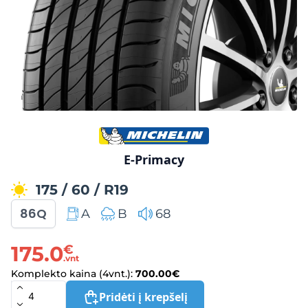
E-Primacy
175
/
60
/
R19
86Q
A
B
68
175.0
€
.vnt
Komplekto kaina (4vnt.):
700.00
€
Pridėti į krepšelį