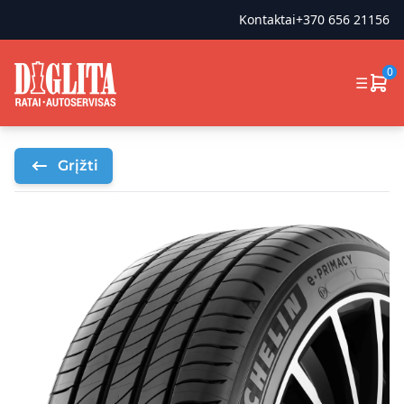
Kontaktai
+370 656 21156
0
☰
Grįžti