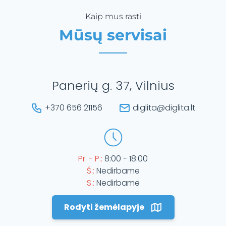
Kaip mus rasti
Mūsų servisai
Panerių g. 37, Vilnius
+370 656 21156
diglita@diglita.lt
Pr. - P.:
8:00 - 18:00
Š.:
Nedirbame
S.:
Nedirbame
Rodyti žemėlapyje