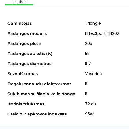
Likutis: 4
Triangle
Gamintojas
EffexSport TH202
Padangos modelis
205
Padangos plotis
55
Padangos aukštis (%)
R17
Padangos diametras
Vasarinė
Sezoniškumas
B
Degalų sanaudų efektyvumas
B
Sukibimas su šlapia kelio danga
72 dB
Išorinis triukšmas
95W
Greičio ir apkrovos indeksas