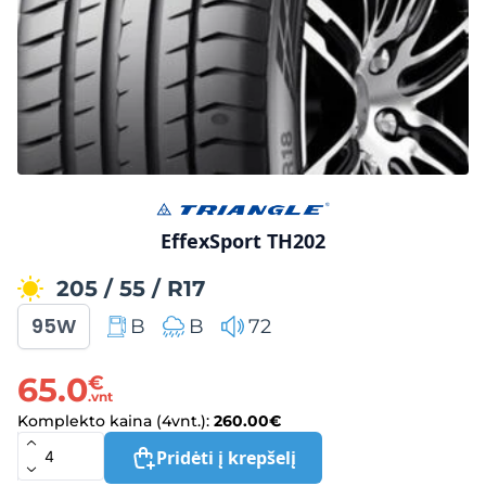
EffexSport TH202
205
/
55
/
R17
95W
B
B
72
65.0
€
.vnt
Komplekto kaina (4vnt.):
260.00
€
Pridėti į krepšelį