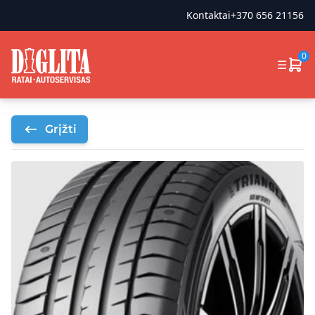
Kontaktai
+370 656 21156
0
☰
Grįžti