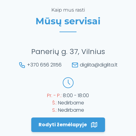
Kaip mus rasti
Mūsų servisai
Panerių g. 37, Vilnius
+370 656 21156
diglita@diglita.lt
Pr. - P.:
8:00 - 18:00
Š.:
Nedirbame
S.:
Nedirbame
Rodyti žemėlapyje