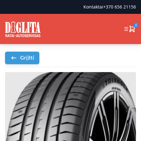
Kontaktai
+370 656 21156
0
☰
Grįžti