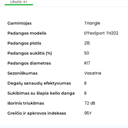
Likutis: 4+
Triangle
Gamintojas
EffexSport TH202
Padangos modelis
215
Padangos plotis
50
Padangos aukštis (%)
R17
Padangos diametras
Vasarinė
Sezoniškumas
B
Degalų sanaudų efektyvumas
B
Sukibimas su šlapia kelio danga
72 dB
Išorinis triukšmas
95Y
Greičio ir apkrovos indeksas