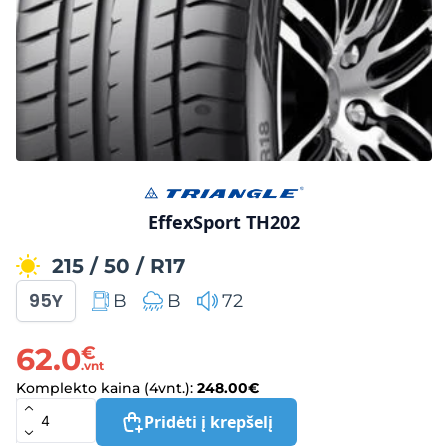
EffexSport TH202
215
/
50
/
R17
95Y
B
B
72
62.0
€
.vnt
Komplekto kaina (4vnt.):
248.00
€
Pridėti į krepšelį