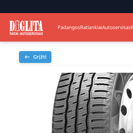
Padangos
Ratlankiai
Autoservisas
Grįžti