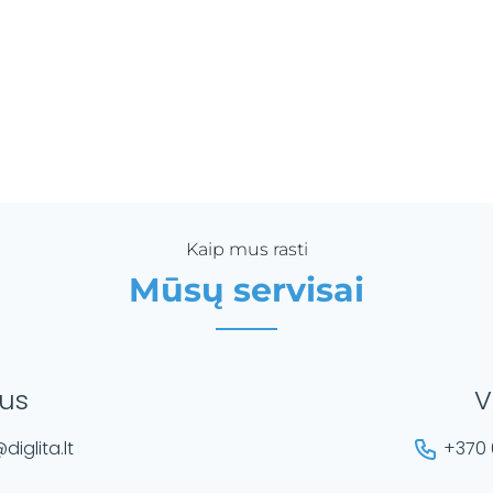
Kaip mus rasti
Mūsų servisai
ius
V
diglita.lt
+370 