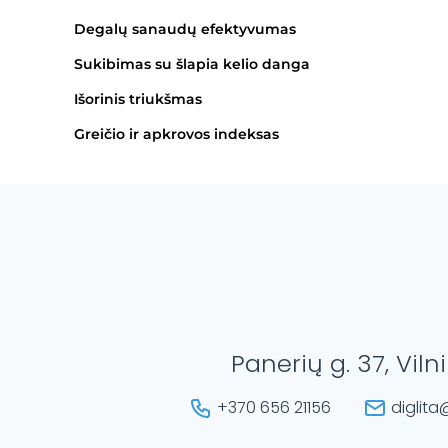
Degalų sanaudų efektyvumas
Sukibimas su šlapia kelio danga
Išorinis triukšmas
Greičio ir apkrovos indeksas
Panerių g. 37, Viln
+370 656 21156
diglita@