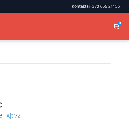
Kontaktai
+370 656 21156
0
C
B
72