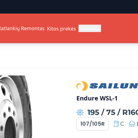
Ratlankių Remontas
Kontaktai
Kitos prekės
Endure WSL-1
195
/
75
/
R16
107/105R
C