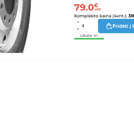
79.0
€
.vnt
Komplekto kaina (4vnt.):
31
Pridėti į 
Likutis: 4+