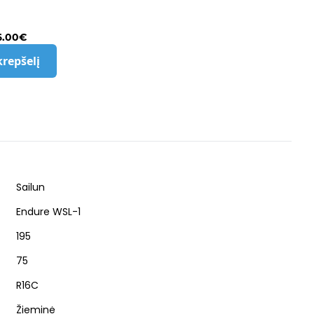
6.00
€
krepšelį
Sailun
Endure WSL-1
195
75
R16C
Žieminė