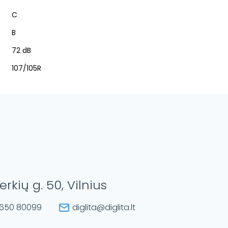
C
B
72 dB
107/105R
erkių g. 50, Vilnius
650 80099
diglita@diglita.lt