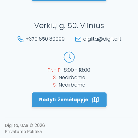
Verkių g. 50, Vilnius
+370 650 80099
diglita@diglita.lt
Pr. - P.:
8:00 - 18:00
Š.:
Nedirbame
S.:
Nedirbame
Rodyti žemėlapyje
Diglita, UAB ©
2026
Privatumo Politika