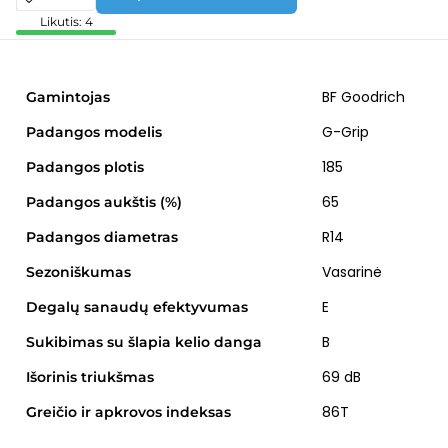
Likutis: 4
BF Goodrich
Gamintojas
G-Grip
Padangos modelis
185
Padangos plotis
65
Padangos aukštis (%)
R14
Padangos diametras
Vasarinė
Sezoniškumas
E
Degalų sanaudų efektyvumas
B
Sukibimas su šlapia kelio danga
69 dB
Išorinis triukšmas
86T
Greičio ir apkrovos indeksas