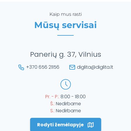
Kaip mus rasti
Mūsų servisai
Panerių g. 37, Vilnius
+370 656 21156
diglita@diglita.lt
Pr. - P.:
8:00 - 18:00
Š.:
Nedirbame
S.:
Nedirbame
Rodyti žemėlapyje