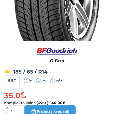
G-Grip
185
/
65
/
R14
86T
E
B
69
35.0
€
.vnt
Komplekto kaina (4vnt.):
140.00
€
Pridėti į krepšelį