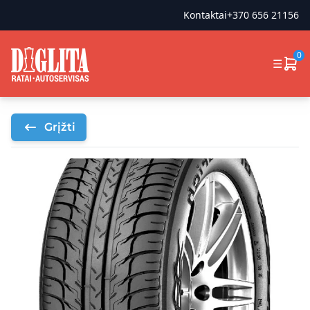
Kontaktai
+370 656 21156
0
☰
Grįžti