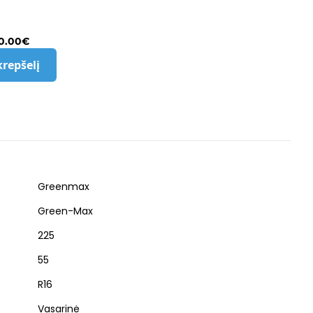
0.00
€
krepšelį
Greenmax
Green-Max
225
55
R16
Vasarinė