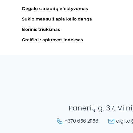
Degalų sanaudų efektyvumas
Sukibimas su šlapia kelio danga
Išorinis triukšmas
Greičio ir apkrovos indeksas
Panerių g. 37, Viln
+370 656 21156
diglita@