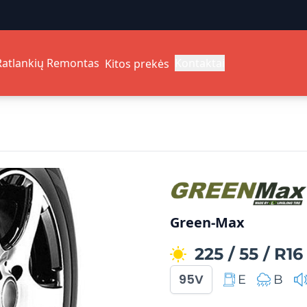
Ratlankių Remontas
Kontaktai
Kitos prekės
Green-Max
225
/
55
/
R16
95V
E
B