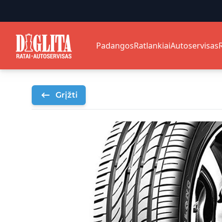
Padangos
Ratlankiai
Autoservisas
Grįžti