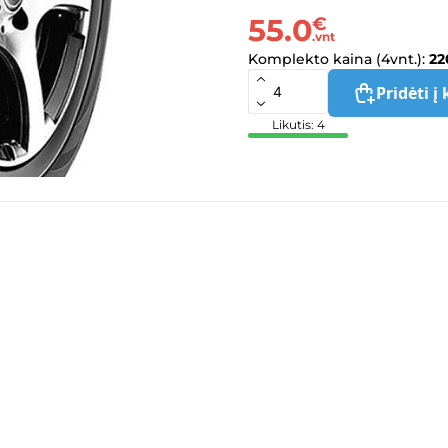
55.0
€
.vnt
Komplekto kaina (4vnt.):
22
Pridėti į 
Likutis: 4