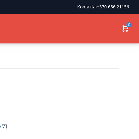
Kontaktai
+370 656 21156
0
71