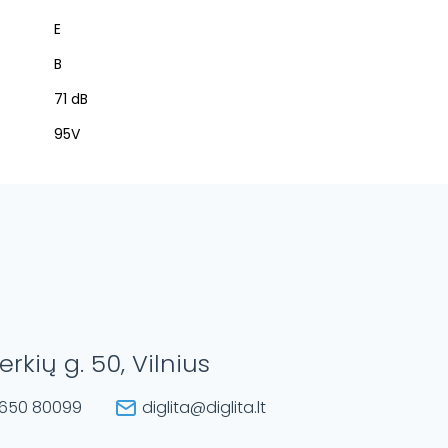
E
B
71 dB
95V
erkių g. 50, Vilnius
650 80099
diglita@diglita.lt