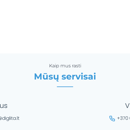
Kaip mus rasti
Mūsų servisai
ius
V
diglita.lt
+370 