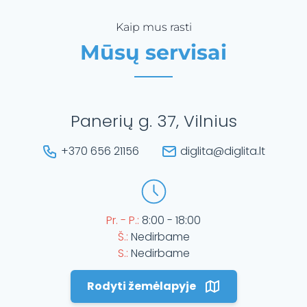
Kaip mus rasti
Mūsų servisai
Panerių g. 37, Vilnius
+370 656 21156
diglita@diglita.lt
Pr. - P.:
8:00 - 18:00
Š.:
Nedirbame
S.:
Nedirbame
Rodyti žemėlapyje