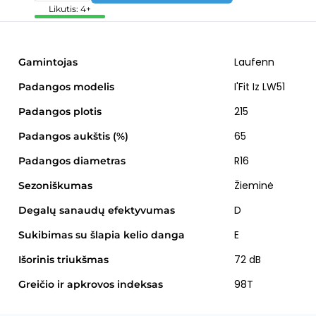
Likutis: 4+
Laufenn
Gamintojas
I'Fit Iz LW51
Padangos modelis
215
Padangos plotis
65
Padangos aukštis (%)
R16
Padangos diametras
Žieminė
Sezoniškumas
D
Degalų sanaudų efektyvumas
E
Sukibimas su šlapia kelio danga
72 dB
Išorinis triukšmas
98T
Greičio ir apkrovos indeksas