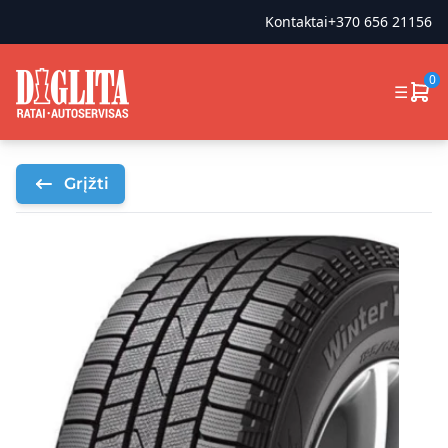
Kontaktai
+370 656 21156
0
☰
Grįžti