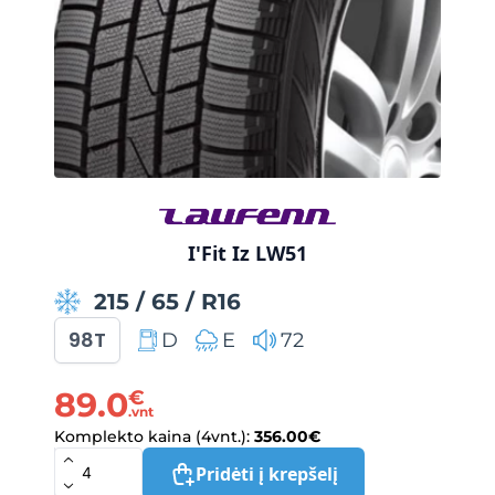
I'Fit Iz LW51
215
/
65
/
R16
98T
D
E
72
89.0
€
.vnt
Komplekto kaina (4vnt.):
356.00
€
Pridėti į krepšelį