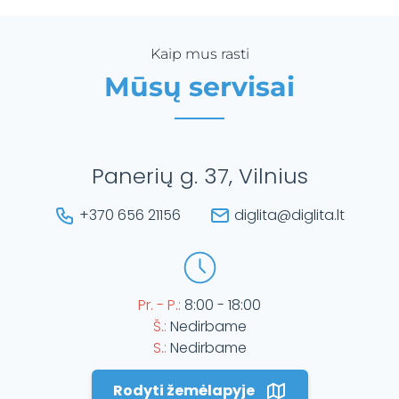
Kaip mus rasti
Mūsų servisai
Panerių g. 37, Vilnius
+370 656 21156
diglita@diglita.lt
Pr. - P.:
8:00 - 18:00
Š.:
Nedirbame
S.:
Nedirbame
Rodyti žemėlapyje