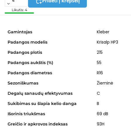
Pridėti į krepšelį
Likutis: 4
Kleber
Gamintojas
Krisalp HP3
Padangos modelis
215
Padangos plotis
55
Padangos aukštis (%)
R16
Padangos diametras
Žieminė
Sezoniškumas
C
Degalų sanaudų efektyvumas
B
Sukibimas su šlapia kelio danga
69 dB
Išorinis triukšmas
93H
Greičio ir apkrovos indeksas