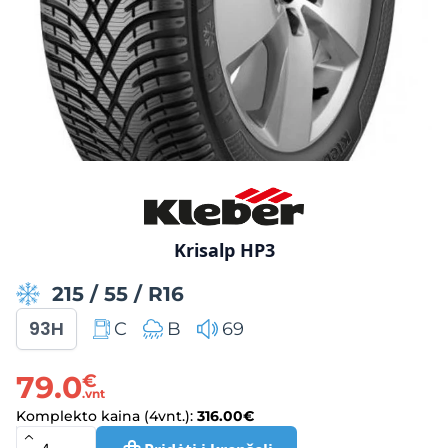
Krisalp HP3
215
/
55
/
R16
93H
C
B
69
79.0
€
.vnt
Komplekto kaina (4vnt.):
316.00
€