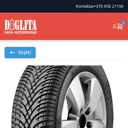
Kontaktai
+370 656 21156
0
☰
Grįžti