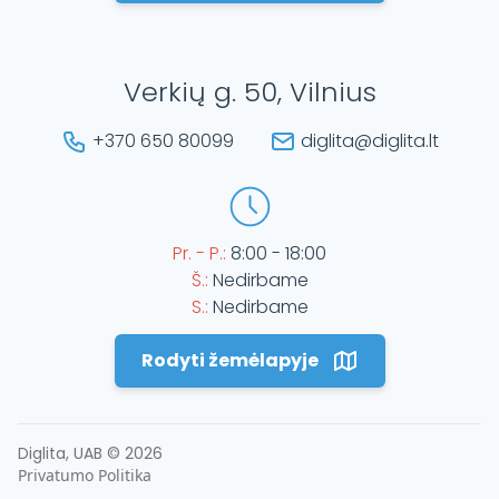
Verkių g. 50, Vilnius
+370 650 80099
diglita@diglita.lt
Pr. - P.:
8:00 - 18:00
Š.:
Nedirbame
S.:
Nedirbame
Rodyti žemėlapyje
Diglita, UAB ©
2026
Privatumo Politika