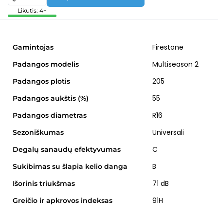
Likutis: 4+
Firestone
Gamintojas
Multiseason 2
Padangos modelis
205
Padangos plotis
55
Padangos aukštis (%)
R16
Padangos diametras
Universali
Sezoniškumas
C
Degalų sanaudų efektyvumas
B
Sukibimas su šlapia kelio danga
71 dB
Išorinis triukšmas
91H
Greičio ir apkrovos indeksas