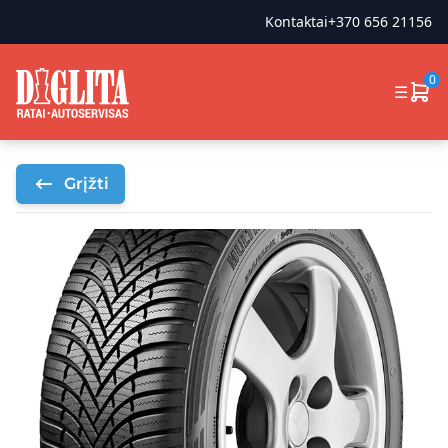
Kontaktai
+370 656 21156
0
☰
Grįžti