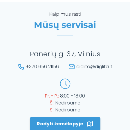
Kaip mus rasti
Mūsų servisai
Panerių g. 37, Vilnius
+370 656 21156
diglita@diglita.lt
Pr. - P.:
8:00 - 18:00
Š.:
Nedirbame
S.:
Nedirbame
Rodyti žemėlapyje