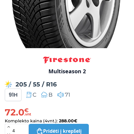
Multiseason 2
205
/
55
/
R16
91H
C
B
71
72.0
€
.vnt
Komplekto kaina (4vnt.):
288.00
€
Pridėti į krepšelį