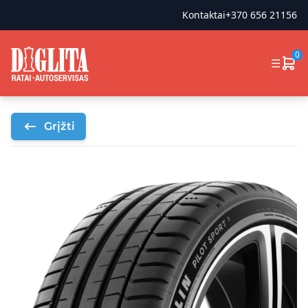
Kontaktai
+370 656 21156
0
☰
Grįžti