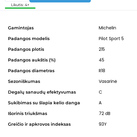
Likutis: 4+
Michelin
Gamintojas
Pilot Sport 5
Padangos modelis
215
Padangos plotis
45
Padangos aukštis (%)
R18
Padangos diametras
Vasarinė
Sezoniškumas
C
Degalų sanaudų efektyvumas
A
Sukibimas su šlapia kelio danga
72 dB
Išorinis triukšmas
93Y
Greičio ir apkrovos indeksas