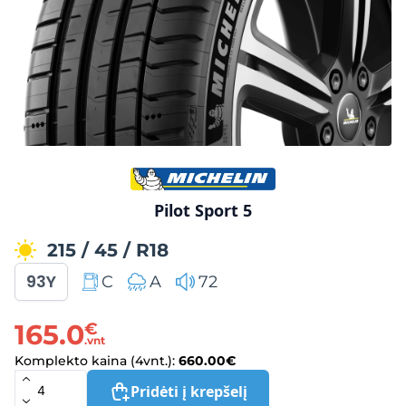
Pilot Sport 5
215
/
45
/
R18
93Y
C
A
72
165.0
€
.vnt
Komplekto kaina (4vnt.):
660.00
€
Pridėti į krepšelį