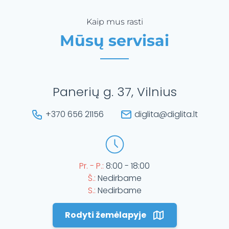
Kaip mus rasti
Mūsų servisai
Panerių g. 37, Vilnius
+370 656 21156
diglita@diglita.lt
Pr. - P.:
8:00 - 18:00
Š.:
Nedirbame
S.:
Nedirbame
Rodyti žemėlapyje