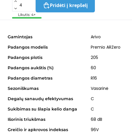
Pridėti į krepšelį
Likutis: 4+
Arivo
Gamintojas
Premio ARZero
Padangos modelis
205
Padangos plotis
60
Padangos aukštis (%)
R16
Padangos diametras
Vasarinė
Sezoniškumas
C
Degalų sanaudų efektyvumas
C
Sukibimas su šlapia kelio danga
68 dB
Išorinis triukšmas
96V
Greičio ir apkrovos indeksas