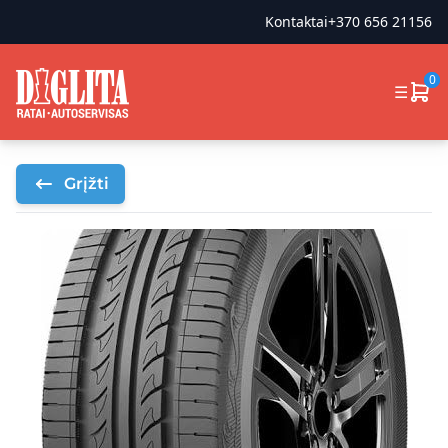
Kontaktai
+370 656 21156
0
☰
Grįžti