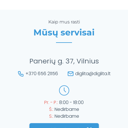
Kaip mus rasti
Mūsų servisai
Panerių g. 37, Vilnius
+370 656 21156
diglita@diglita.lt
Pr. - P.:
8:00 - 18:00
Š.:
Nedirbame
S.:
Nedirbame