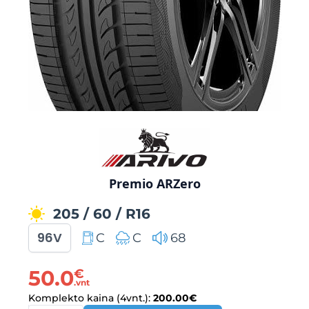
Premio ARZero
205
/
60
/
R16
96V
C
C
68
50.0
€
.vnt
Komplekto kaina (4vnt.):
200.00
€