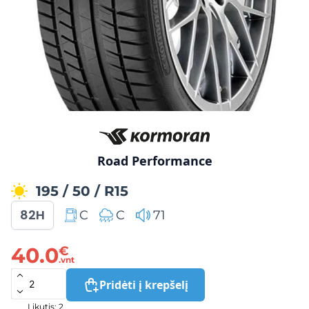
Road Performance
195
/
50
/
R15
82H
C
C
71
40.0
€
.vnt
Pridėti į krepšelį
Likutis: 2