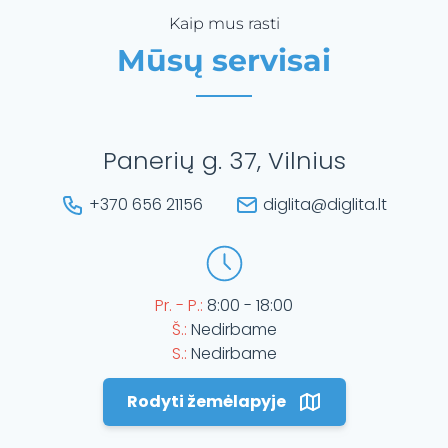
Kaip mus rasti
Mūsų servisai
Panerių g. 37, Vilnius
+370 656 21156
diglita@diglita.lt
Pr. - P.:
8:00 - 18:00
Š.:
Nedirbame
S.:
Nedirbame
Rodyti žemėlapyje