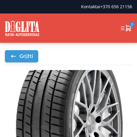
Kontaktai
+370 656 21156
0
☰
Grįžti