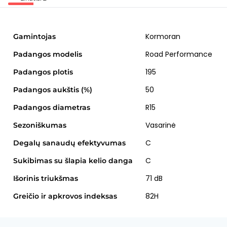
Kormoran
Gamintojas
Road Performance
Padangos modelis
195
Padangos plotis
50
Padangos aukštis (%)
R15
Padangos diametras
Vasarinė
Sezoniškumas
C
Degalų sanaudų efektyvumas
C
Sukibimas su šlapia kelio danga
71 dB
Išorinis triukšmas
82H
Greičio ir apkrovos indeksas