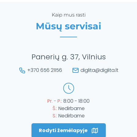
Kaip mus rasti
Mūsų servisai
Panerių g. 37, Vilnius
+370 656 21156
diglita@diglita.lt
Pr. - P.:
8:00 - 18:00
Š.:
Nedirbame
S.:
Nedirbame
Rodyti žemėlapyje