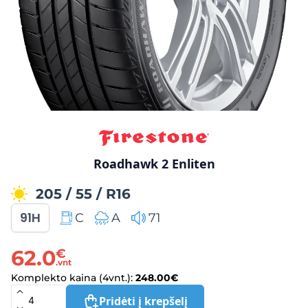
Roadhawk 2 Enliten
205
/
55
/
R16
91H
C
A
71
62.0
€
.vnt
Komplekto kaina (4vnt.):
248.00
€
Pridėti į krepšelį