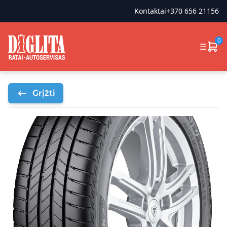
Kontaktai
+370 656 21156
0
☰
Grįžti