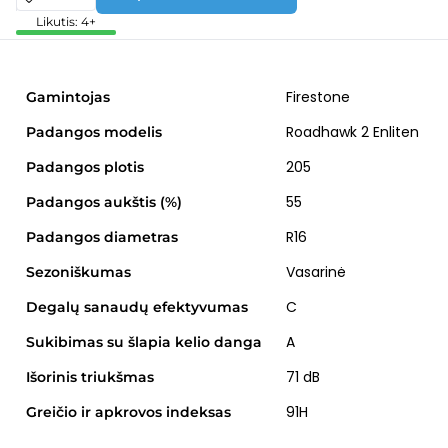
Likutis: 4+
Firestone
Gamintojas
Roadhawk 2 Enliten
Padangos modelis
205
Padangos plotis
55
Padangos aukštis (%)
R16
Padangos diametras
Vasarinė
Sezoniškumas
C
Degalų sanaudų efektyvumas
A
Sukibimas su šlapia kelio danga
71 dB
Išorinis triukšmas
91H
Greičio ir apkrovos indeksas