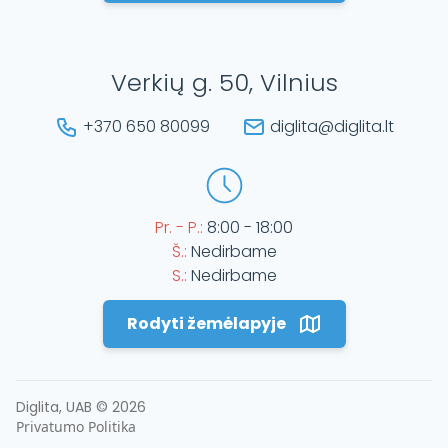
Verkių g. 50, Vilnius
+370 650 80099
diglita@diglita.lt
Pr. - P.:
8:00 - 18:00
Š.:
Nedirbame
S.:
Nedirbame
Rodyti žemėlapyje
Diglita, UAB ©
2026
Privatumo Politika