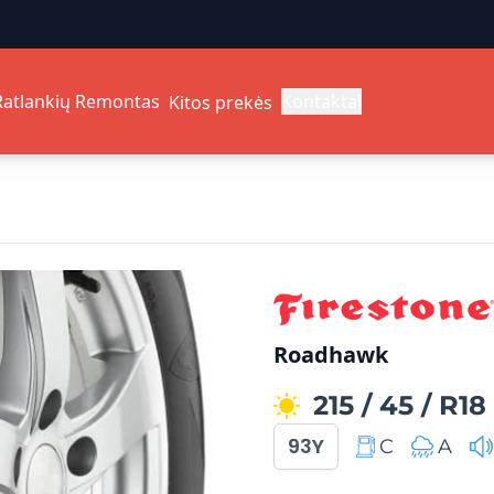
Ratlankių Remontas
Kontaktai
Kitos prekės
Roadhawk
215
/
45
/
R18
93Y
C
A