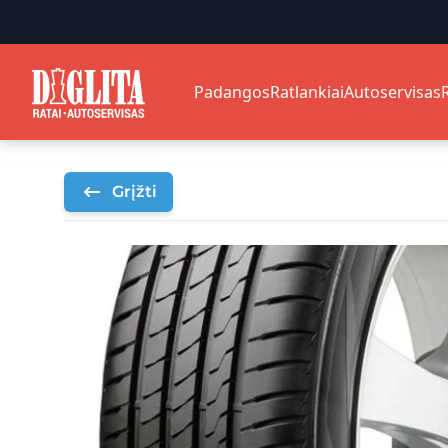
Padangos
Ratlankiai
Autoservisas
Grįžti