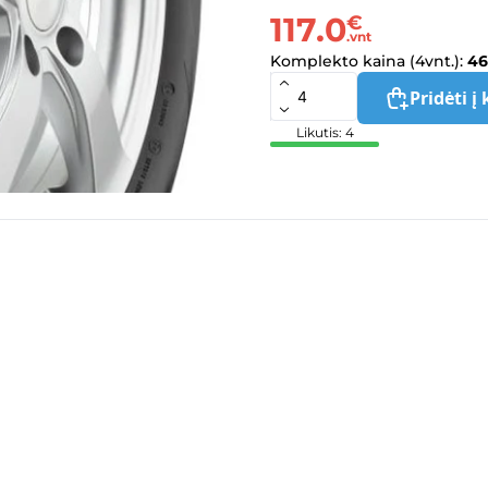
117.0
€
.vnt
Komplekto kaina (4vnt.):
46
Pridėti į 
Likutis: 4