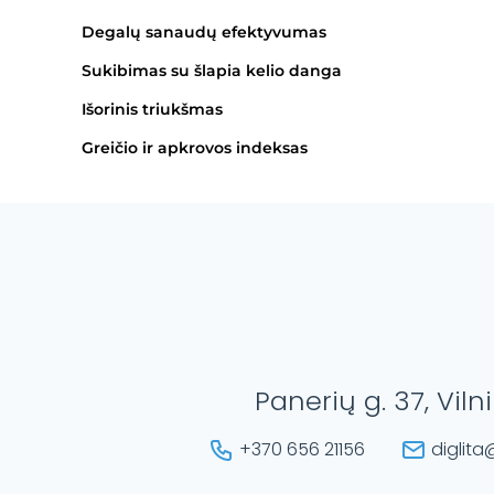
Degalų sanaudų efektyvumas
Sukibimas su šlapia kelio danga
Išorinis triukšmas
Greičio ir apkrovos indeksas
Panerių g. 37, Viln
+370 656 21156
diglita@