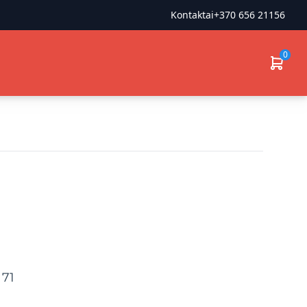
Kontaktai
+370 656 21156
0
71