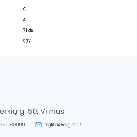
C
A
71 dB
93Y
erkių g. 50, Vilnius
650 80099
diglita@diglita.lt