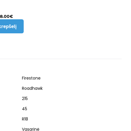
8.00
€
krepšelį
Firestone
Roadhawk
215
45
R18
Vasarinė