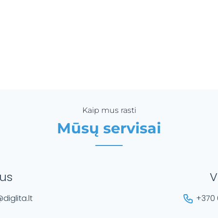
Kaip mus rasti
Mūsų servisai
ius
V
diglita.lt
+370 