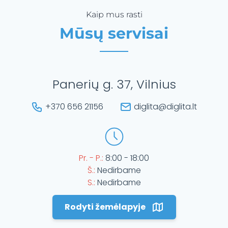
Kaip mus rasti
Mūsų servisai
Panerių g. 37, Vilnius
+370 656 21156
diglita@diglita.lt
Pr. - P.:
8:00 - 18:00
Š.:
Nedirbame
S.:
Nedirbame
Rodyti žemėlapyje