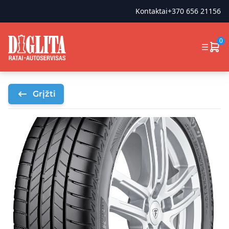
Kontaktai
+370 656 21156
0
☰
Grįžti