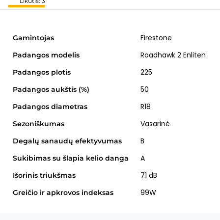
Likutis: 3
Firestone
Gamintojas
Roadhawk 2 Enliten
Padangos modelis
225
Padangos plotis
50
Padangos aukštis (%)
R18
Padangos diametras
Vasarinė
Sezoniškumas
B
Degalų sanaudų efektyvumas
A
Sukibimas su šlapia kelio danga
71 dB
Išorinis triukšmas
99W
Greičio ir apkrovos indeksas