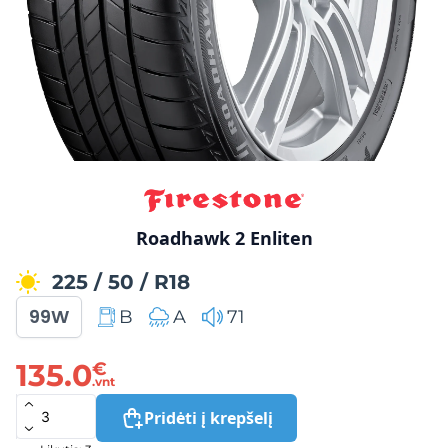
Roadhawk 2 Enliten
225
/
50
/
R18
99W
B
A
71
135.0
€
.vnt
Pridėti į krepšelį