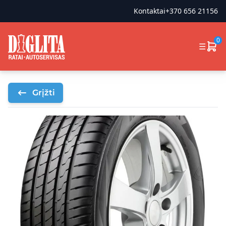
Kontaktai
+370 656 21156
0
☰
Grįžti