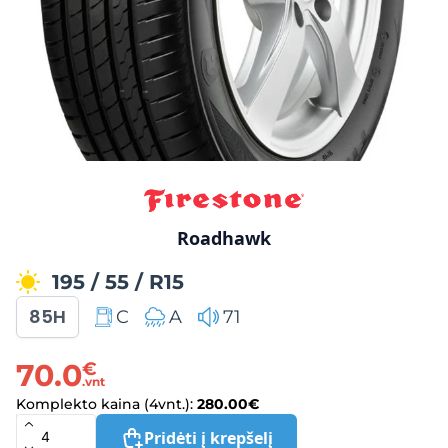
Roadhawk
195
/
55
/
R15
85H
C
A
71
70.0
€
.vnt
Komplekto kaina (4vnt.):
280.00
€
Pridėti į krepšelį