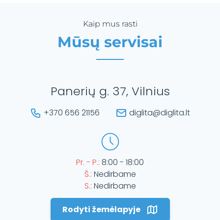
Kaip mus rasti
Mūsų servisai
Panerių g. 37, Vilnius
+370 656 21156
diglita@diglita.lt
Pr. - P.:
8:00 - 18:00
Š.:
Nedirbame
S.:
Nedirbame
Rodyti žemėlapyje