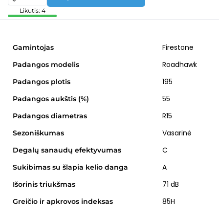
Likutis: 4
Firestone
Gamintojas
Roadhawk
Padangos modelis
195
Padangos plotis
55
Padangos aukštis (%)
R15
Padangos diametras
Vasarinė
Sezoniškumas
C
Degalų sanaudų efektyvumas
A
Sukibimas su šlapia kelio danga
71 dB
Išorinis triukšmas
85H
Greičio ir apkrovos indeksas