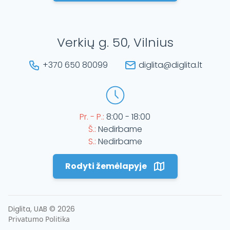
Verkių g. 50, Vilnius
+370 650 80099
diglita@diglita.lt
Pr. - P.:
8:00 - 18:00
Š.:
Nedirbame
S.:
Nedirbame
Rodyti žemėlapyje
Diglita, UAB ©
2026
Privatumo Politika