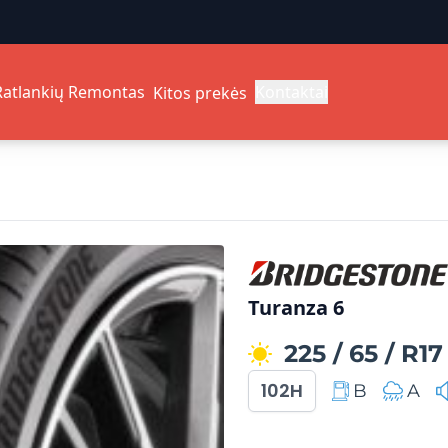
Ratlankių Remontas
Kontaktai
Kitos prekės
Turanza 6
225
/
65
/
R17
102H
B
A