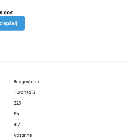
8.00
€
krepšelį
Bridgestone
Turanza 6
225
65
R17
Vasarinė