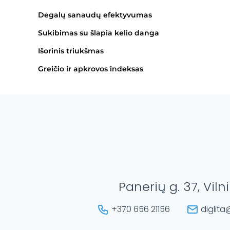
Degalų sanaudų efektyvumas
Sukibimas su šlapia kelio danga
Išorinis triukšmas
Greičio ir apkrovos indeksas
Panerių g. 37, Viln
+370 656 21156
diglita@