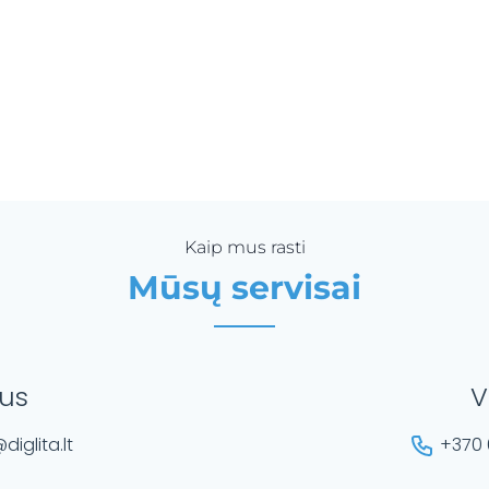
Kaip mus rasti
Mūsų servisai
ius
V
diglita.lt
+370 