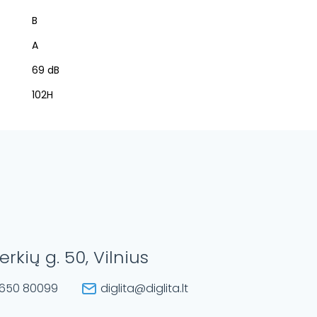
B
A
69 dB
102H
erkių g. 50, Vilnius
650 80099
diglita@diglita.lt