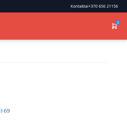
Kontaktai
+370 656 21156
0
69