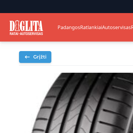
Padangos
Ratlankiai
Autoservisas
Grįžti