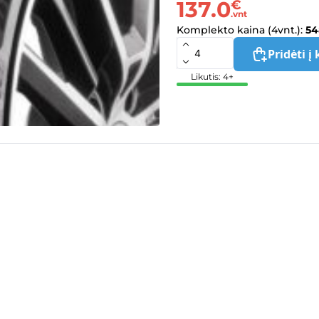
137.0
€
.vnt
Komplekto kaina (4vnt.):
54
Pridėti į 
Likutis: 4+