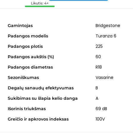
Likutis: 4+
Bridgestone
Gamintojas
Turanza 6
Padangos modelis
225
Padangos plotis
60
Padangos aukštis (%)
R18
Padangos diametras
Vasarinė
Sezoniškumas
B
Degalų sanaudų efektyvumas
A
Sukibimas su šlapia kelio danga
69 dB
Išorinis triukšmas
100V
Greičio ir apkrovos indeksas