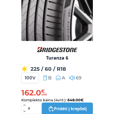
Turanza 6
225
/
60
/
R18
100V
B
A
69
162.0
€
.vnt
Komplekto kaina (4vnt.):
648.00
€
Pridėti į krepšelį