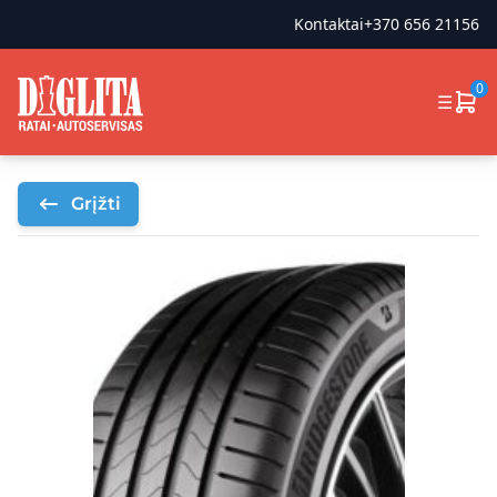
Kontaktai
+370 656 21156
0
☰
Grįžti