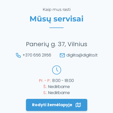
Kaip mus rasti
Mūsų servisai
Panerių g. 37, Vilnius
+370 656 21156
diglita@diglita.lt
Pr. - P.:
8:00 - 18:00
Š.:
Nedirbame
S.:
Nedirbame
Rodyti žemėlapyje