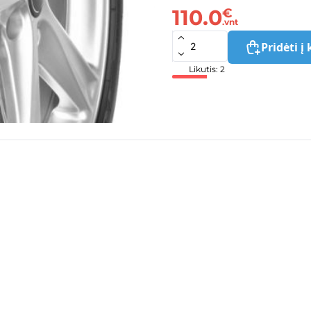
110.0
€
.vnt
Pridėti į 
Likutis: 2