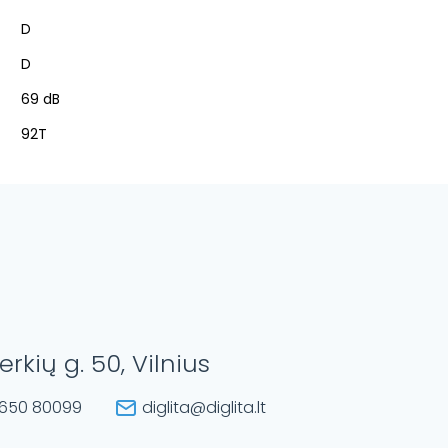
D
D
69 dB
92T
erkių g. 50, Vilnius
650 80099
diglita@diglita.lt