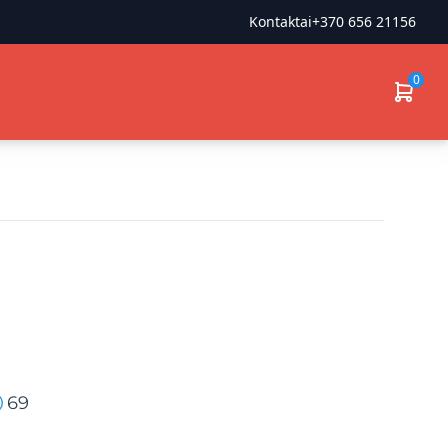
Kontaktai
+370 656 21156
0
69