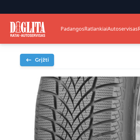
Padangos
Ratlankiai
Autoservisas
Grįžti