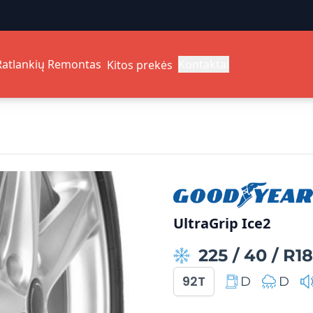
Ratlankių Remontas
Kontaktai
Kitos prekės
UltraGrip Ice2
225
/
40
/
R18
92T
D
D