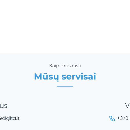
Kaip mus rasti
Mūsų servisai
ius
V
diglita.lt
+370 