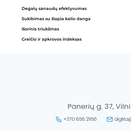
Degalų sanaudų efektyvumas
Sukibimas su šlapia kelio danga
Išorinis triukšmas
Greičio ir apkrovos indeksas
Panerių g. 37, Viln
+370 656 21156
diglita@