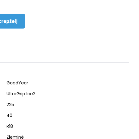
krepšelį
GoodYear
UltraGrip Ice2
225
40
R18
Žieminė