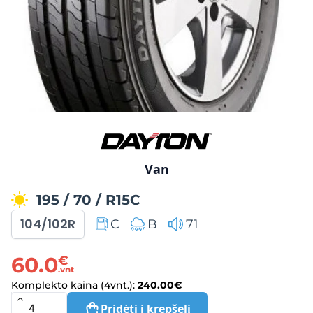
Van
195
/
70
/
R15C
104/102R
C
B
71
60.0
€
.vnt
Komplekto kaina (4vnt.):
240.00
€
Pridėti į krepšelį