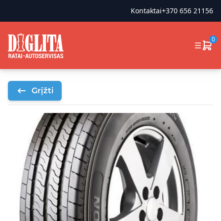
Kontaktai
+370 656 21156
0
☰
Grįžti