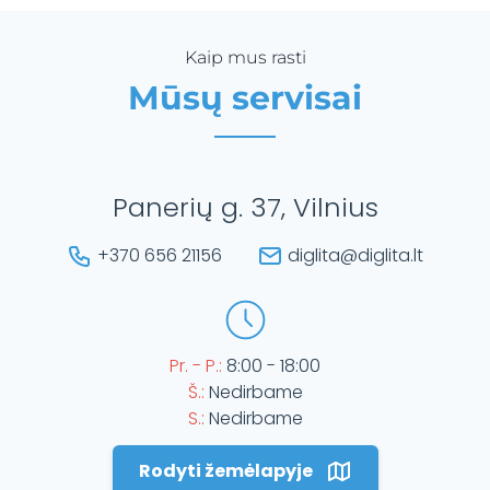
Kaip mus rasti
Mūsų servisai
Panerių g. 37, Vilnius
+370 656 21156
diglita@diglita.lt
Pr. - P.:
8:00 - 18:00
Š.:
Nedirbame
S.:
Nedirbame
Rodyti žemėlapyje