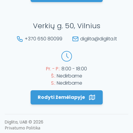
Verkių g. 50, Vilnius
+370 650 80099
diglita@diglita.lt
Pr. - P.:
8:00 - 18:00
Š.:
Nedirbame
S.:
Nedirbame
Rodyti žemėlapyje
Diglita, UAB ©
2026
Privatumo Politika