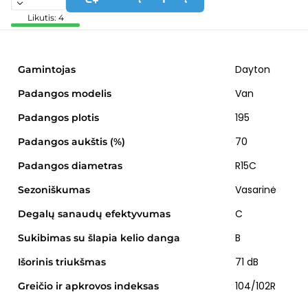
Likutis: 4
Dayton
Gamintojas
Van
Padangos modelis
195
Padangos plotis
70
Padangos aukštis (%)
R15C
Padangos diametras
Vasarinė
Sezoniškumas
C
Degalų sanaudų efektyvumas
B
Sukibimas su šlapia kelio danga
71 dB
Išorinis triukšmas
104/102R
Greičio ir apkrovos indeksas