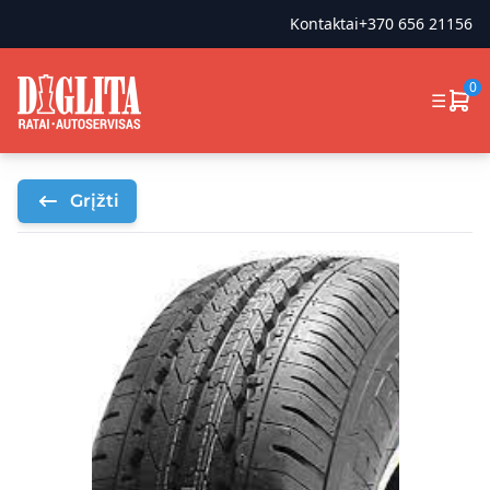
Kontaktai
+370 656 21156
0
☰
Grįžti