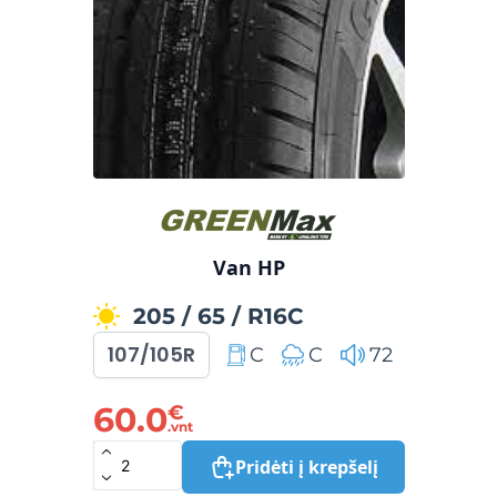
Van HP
205
/
65
/
R16C
107/105R
C
C
72
60.0
€
.vnt
Pridėti į krepšelį