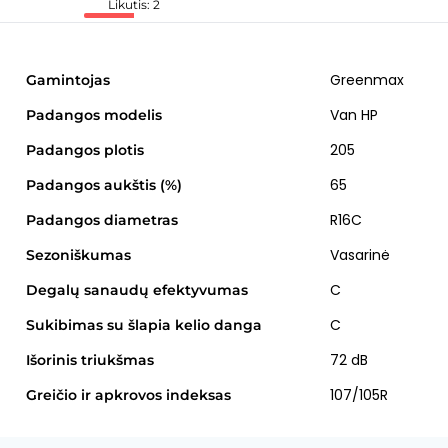
Likutis: 2
Greenmax
Gamintojas
Van HP
Padangos modelis
205
Padangos plotis
65
Padangos aukštis (%)
R16C
Padangos diametras
Vasarinė
Sezoniškumas
C
Degalų sanaudų efektyvumas
C
Sukibimas su šlapia kelio danga
72 dB
Išorinis triukšmas
107/105R
Greičio ir apkrovos indeksas