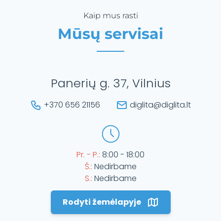
Kaip mus rasti
Mūsų servisai
Panerių g. 37, Vilnius
+370 656 21156
diglita@diglita.lt
Pr. - P.:
8:00 - 18:00
Š.:
Nedirbame
S.:
Nedirbame
Rodyti žemėlapyje