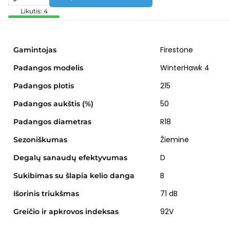
Likutis: 4
Firestone
Gamintojas
WinterHawk 4
Padangos modelis
215
Padangos plotis
50
Padangos aukštis (%)
R18
Padangos diametras
Žieminė
Sezoniškumas
D
Degalų sanaudų efektyvumas
B
Sukibimas su šlapia kelio danga
71 dB
Išorinis triukšmas
92V
Greičio ir apkrovos indeksas