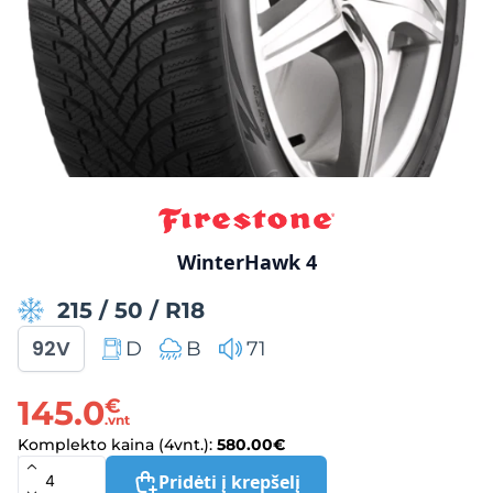
WinterHawk 4
215
/
50
/
R18
92V
D
B
71
145.0
€
.vnt
Komplekto kaina (4vnt.):
580.00
€
Pridėti į krepšelį