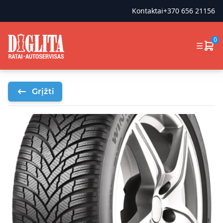
Kontaktai
+370 656 21156
0
☰
Grįžti