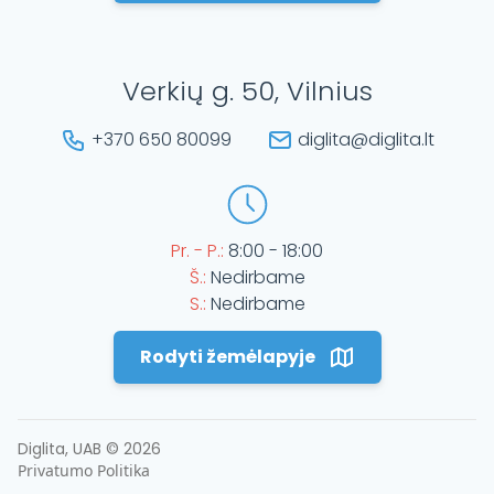
Verkių g. 50, Vilnius
+370 650 80099
diglita@diglita.lt
Pr. - P.:
8:00 - 18:00
Š.:
Nedirbame
S.:
Nedirbame
Rodyti žemėlapyje
Diglita, UAB ©
2026
Privatumo Politika