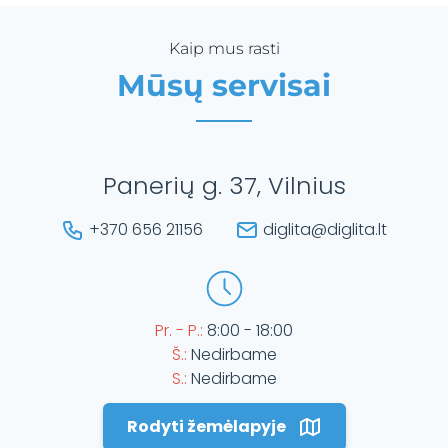
Kaip mus rasti
Mūsų servisai
Panerių g. 37, Vilnius
+370 656 21156
diglita@diglita.lt
Pr. - P.:
8:00 - 18:00
Š.:
Nedirbame
S.:
Nedirbame
Rodyti žemėlapyje