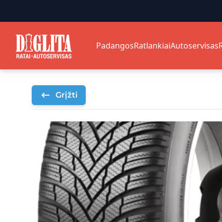
Padangos
Ratlankiai
Autoservisas
Grįžti