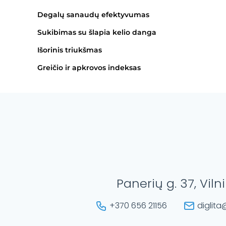
Degalų sanaudų efektyvumas
Sukibimas su šlapia kelio danga
Išorinis triukšmas
Greičio ir apkrovos indeksas
Panerių g. 37, Viln
+370 656 21156
diglita@