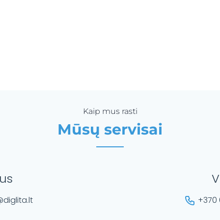
Kaip mus rasti
Mūsų servisai
ius
V
diglita.lt
+370 