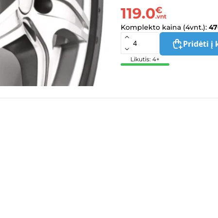
119.0
€
.vnt
Komplekto kaina (4vnt.):
47
Pridėti į 
Likutis: 4+