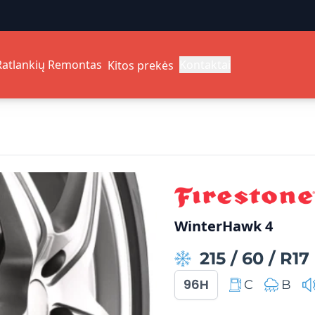
Ratlankių Remontas
Kontaktai
Kitos prekės
WinterHawk 4
215
/
60
/
R17
96H
C
B