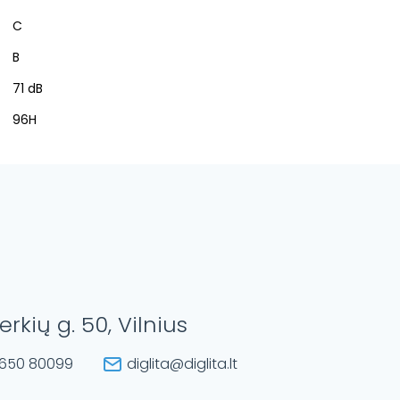
C
B
71 dB
96H
erkių g. 50, Vilnius
650 80099
diglita@diglita.lt