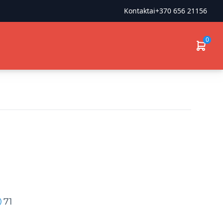
Kontaktai
+370 656 21156
0
71