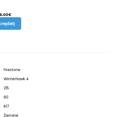
6.00
€
krepšelį
Firestone
WinterHawk 4
215
60
R17
Žieminė