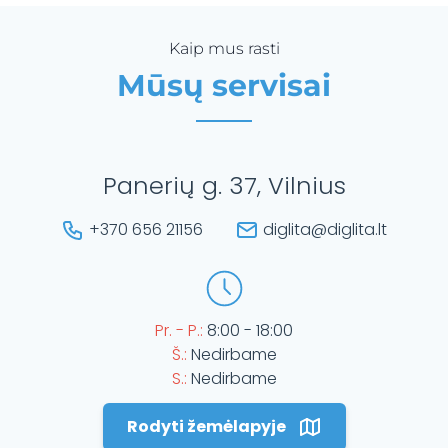
Kaip mus rasti
Mūsų servisai
Panerių g. 37, Vilnius
+370 656 21156
diglita@diglita.lt
Pr. - P.:
8:00 - 18:00
Š.:
Nedirbame
S.:
Nedirbame
Rodyti žemėlapyje