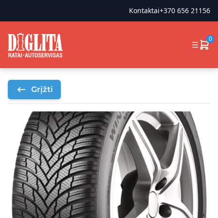
Kontaktai
+370 656 21156
0
☰
Grįžti