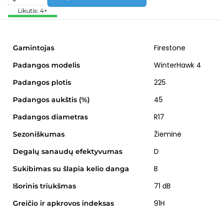
Likutis: 4+
Firestone
Gamintojas
WinterHawk 4
Padangos modelis
225
Padangos plotis
45
Padangos aukštis (%)
R17
Padangos diametras
Žieminė
Sezoniškumas
D
Degalų sanaudų efektyvumas
B
Sukibimas su šlapia kelio danga
71 dB
Išorinis triukšmas
91H
Greičio ir apkrovos indeksas