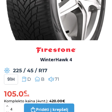
WinterHawk 4
225
/
45
/
R17
91H
D
B
71
105.0
€
.vnt
Komplekto kaina (4vnt.):
420.00
€
Pridėti į krepšelį