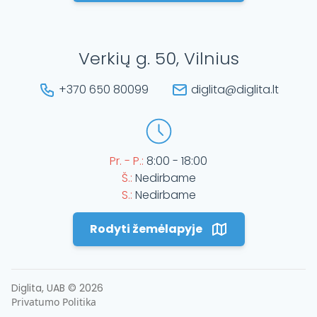
Verkių g. 50, Vilnius
+370 650 80099
diglita@diglita.lt
Pr. - P.:
8:00 - 18:00
Š.:
Nedirbame
S.:
Nedirbame
Rodyti žemėlapyje
Diglita, UAB ©
2026
Privatumo Politika