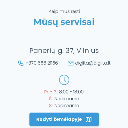
Kaip mus rasti
Mūsų servisai
Panerių g. 37, Vilnius
+370 656 21156
diglita@diglita.lt
Pr. - P.:
8:00 - 18:00
Š.:
Nedirbame
S.:
Nedirbame
Rodyti žemėlapyje