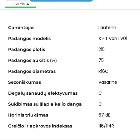
Likutis: 4
Laufenn
Gamintojas
X Fit Van LV01
Padangos modelis
215
Padangos plotis
75
Padangos aukštis (%)
R16C
Padangos diametras
Vasarinė
Sezoniškumas
C
Degalų sanaudų efektyvumas
C
Sukibimas su šlapia kelio danga
67 dB
Išorinis triukšmas
116/114R
Greičio ir apkrovos indeksas