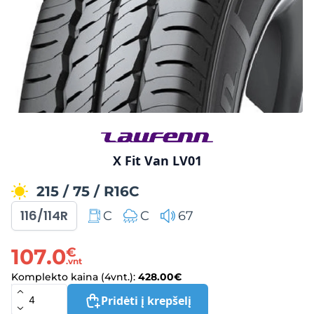
X Fit Van LV01
215
/
75
/
R16C
116/114R
C
C
67
107.0
€
.vnt
Komplekto kaina (4vnt.):
428.00
€
Pridėti į krepšelį