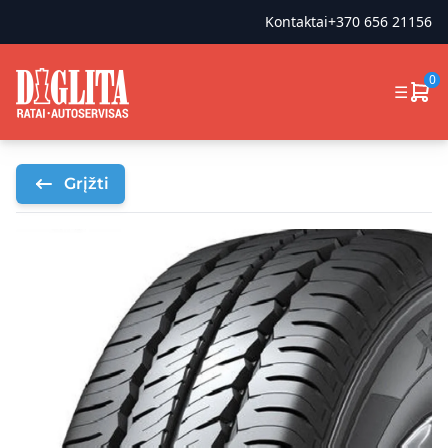
Kontaktai
+370 656 21156
0
☰
Grįžti