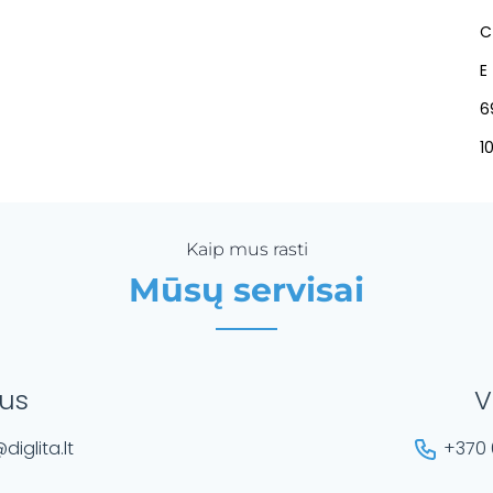
C
E
6
1
Kaip mus rasti
Mūsų servisai
ius
V
diglita.lt
+370 