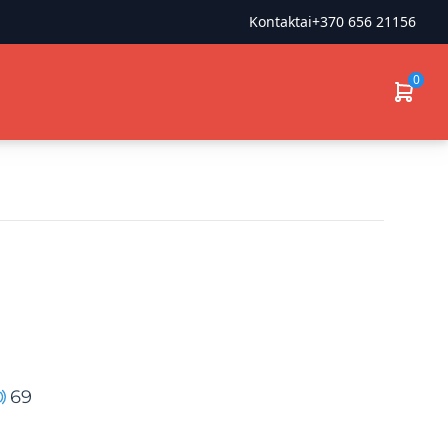
Kontaktai
+370 656 21156
0
69