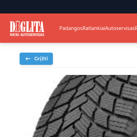
Padangos
Ratlankiai
Autoservisas
Grįžti