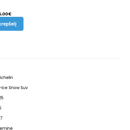
6.00
€
krepšelį
ichelin
-Ice Snow Suv
25
5
17
ieminė