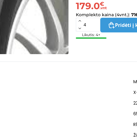
179.0
€
.vnt
Komplekto kaina (4vnt.):
71
Pridėti į 
Likutis: 4+
M
X
2
6
R
Ž