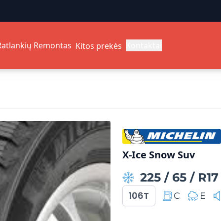
Ratlankių Remontas
Kontaktai
Kitos prekės
X-Ice Snow Suv
225
/
65
/
R17
106T
C
E