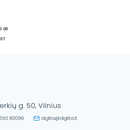
9 dB
06T
erkių g. 50, Vilnius
650 80099
diglita@diglita.lt