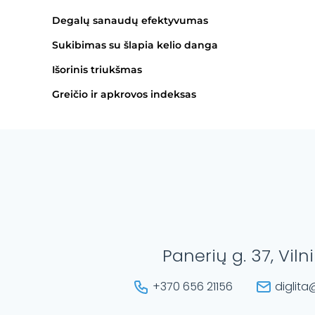
Degalų sanaudų efektyvumas
Sukibimas su šlapia kelio danga
Išorinis triukšmas
Greičio ir apkrovos indeksas
Panerių g. 37, Viln
+370 656 21156
diglita@